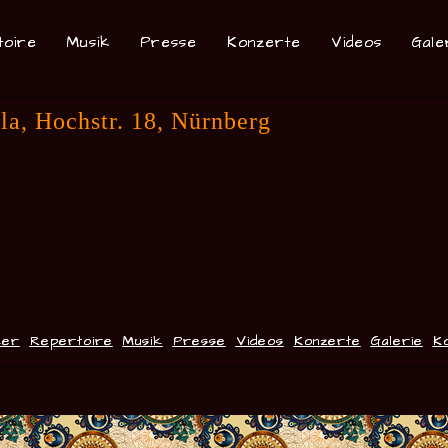
toire
Musik
Presse
Konzerte
Videos
Gale
la, Hochstr. 18, Nürnberg
ker
Repertoire
Musik
Presse
Videos
Konzerte
Galerie
K