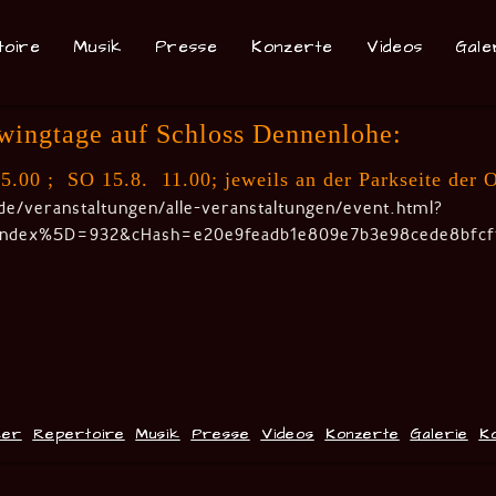
toire
Musik
Presse
Konzerte
Videos
Gale
wingtage auf Schloss Dennenlohe:
5.00 ; SO 15.8. 11.00; jeweils an der Parkseite der 
e/veranstaltungen/alle-veranstaltungen/event.html?
Bindex%5D=932&cHash=e20e9feadb1e809e7b3e98cede8bfcf
ker
Repertoire
Musik
Presse
Videos
Konzerte
Galerie
K