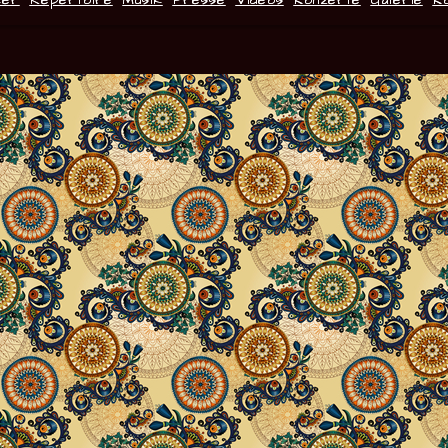
ker
Repertoire
Musik
Presse
Videos
Konzerte
Galerie
K