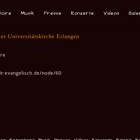
toire
Musik
Presse
Konzerte
Videos
Gale
r Universitätskirche Erlangen
ore
t-evangelisch.de/node/60